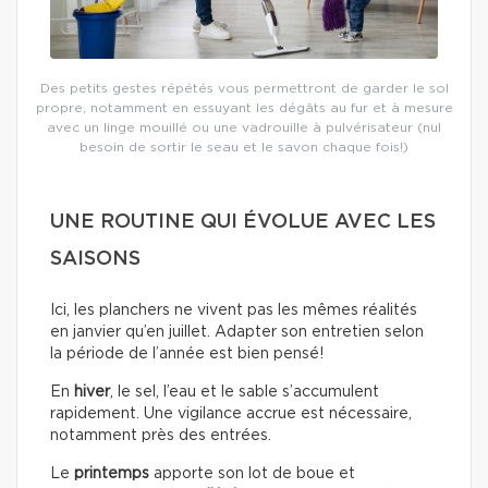
Des petits gestes répétés vous permettront de garder le sol
propre, notamment en essuyant les dégâts au fur et à mesure
avec un linge mouillé ou une vadrouille à pulvérisateur (nul
besoin de sortir le seau et le savon chaque fois!)
UNE ROUTINE QUI ÉVOLUE AVEC LES
SAISONS
Ici, les planchers ne vivent pas les mêmes réalités
en janvier qu’en juillet. Adapter son entretien selon
la période de l’année est bien pensé!
En
hiver
, le sel, l’eau et le sable s’accumulent
rapidement. Une vigilance accrue est nécessaire,
notamment près des entrées.
Le
printemps
apporte son lot de boue et